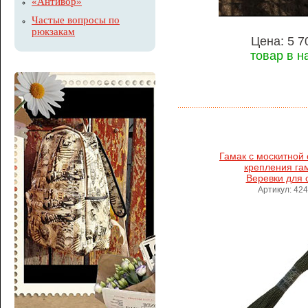
«Антивор»
Частые вопросы по
рюкзакам
Цена: 5 7
товар в н
Гамак с москитной 
крепления га
Веревки для 
Артикул: 42