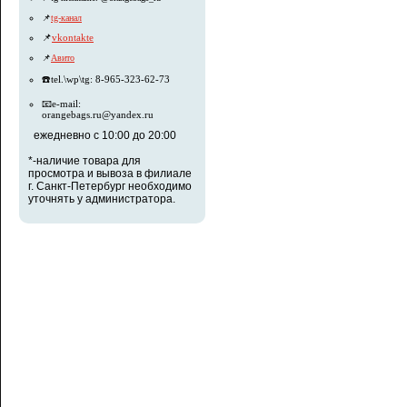
📌
tg-канал
📌
vkontakte
📌
Авито
☎️tel.\wp\tg: 8-965-323-62-73
📧e-mail:
orangebags.ru@yandex.ru
ежедневно с 10:00 до 20:00
*-наличие товара для
просмотра и вывоза в филиале
г. Санкт-Петербург необходимо
уточнять у администратора.