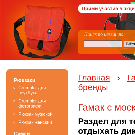
Прими участие в акци
Поиск по названию:
Главная
›
Г
Рюкзаки
бренды
Crumpler для
ноутбука
Crumpler для
Гамак с мос
фотографа
Рюкзак мужской
Раздел для т
Рюкзак женский
отдыхать ди
Сумки