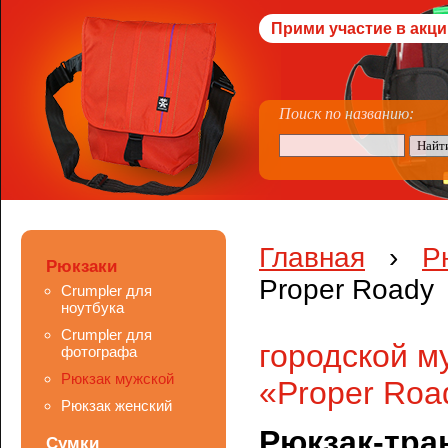
Прими участие в акци
Поиск по названию:
Главная
›
Р
Рюкзаки
Proper Roady
Crumpler для
ноутбука
Crumpler для
городской м
фотографа
Рюкзак мужской
«Proper Roa
Рюкзак женский
Рюкзак-тра
Сумки