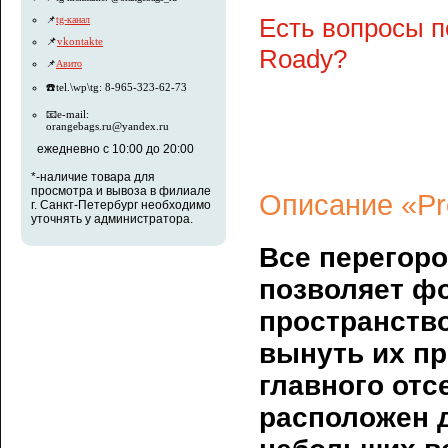
Есть вопросы п
📌
tg-канал
📌
vkontakte
Roady?
📌
Авито
☎️tel.\wp\tg: 8-965-323-62-73
📧e-mail:
orangebags.ru@yandex.ru
ежедневно с 10:00 до 20:00
*-наличие товара для
просмотра и вывоза в филиале
Описание «Pr
г. Санкт-Петербург необходимо
уточнять у администратора.
Все перегоро
позволяет ф
пространство
вынуть их п
главного отс
расположен 