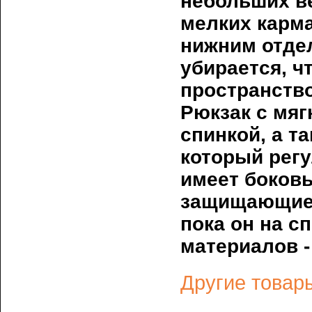
небольших в
мелких карм
нижним отде
убирается, ч
пространство
Рюкзак с мя
спинкой, а т
который регу
имеет боков
защищающие 
пока он на с
материалов -
Другие товары