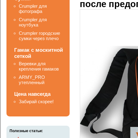
после предо
Crumpler для
фотографа
Crumpler для
ноутбука
Crumpler городские
сумки через плечо
Гамак с москитной
сеткой
Веревки для
крепления гамаков
ARMY_PRO
утепленный
Цена навсегда
Забирай скорее!
Полезные статьи: