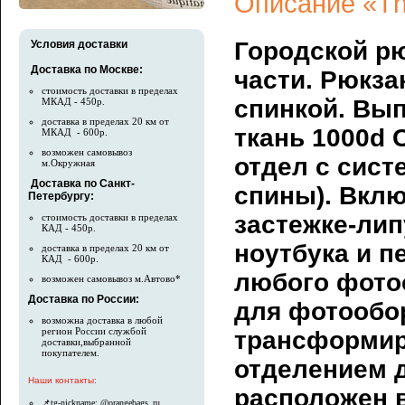
Описание «T
Городской р
Условия доставки
Доставка по Москве:
части. Рюкза
стоимость доставки в пределах
спинкой. Вып
МКАД - 450р.
доставка в пределах 20 км от
ткань 1000d 
МКАД - 600р.
возможен самовывоз
отдел с сист
м.Окружная
Доставка по Санкт-
спины). Вклю
Петербургу:
застежке-лип
стоимость доставки в пределах
КАД - 450р.
ноутбука и п
доставка в пределах 20 км от
КАД - 600р.
любого фото
возможен самовывоз м.Автово*
Доставка по России:
для фотообо
возможна доставка в любой
регион России службой
трансформир
доставки,выбранной
покупателем.
отделением д
Наши контакты:
расположен в
📌tg-nickname: @orangebags_ru