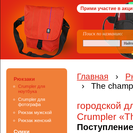
Прими участие в акци
Поиск по названию:
Главная
›
Р
Рюкзаки
› The cham
Crumpler для
ноутбука
Crumpler для
городской д
фотографа
Рюкзак мужской
Crumpler «T
Рюкзак женский
Поступление
Сумки