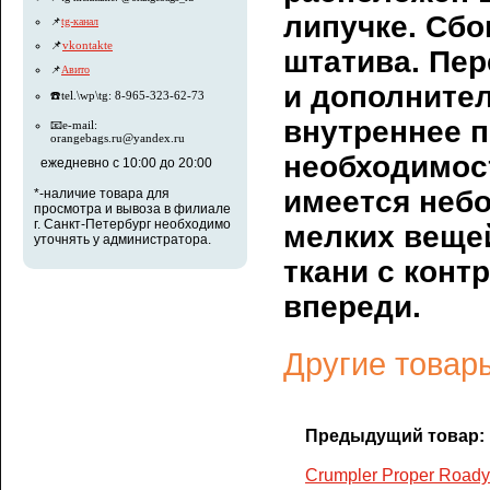
липучке. Сбо
📌
tg-канал
📌
vkontakte
штатива. Пе
📌
Авито
и дополните
☎️tel.\wp\tg: 8-965-323-62-73
внутреннее п
📧e-mail:
orangebags.ru@yandex.ru
необходимост
ежедневно с 10:00 до 20:00
имеется неб
*-наличие товара для
просмотра и вывоза в филиале
г. Санкт-Петербург необходимо
мелких вещей
уточнять у администратора.
ткани с конт
впереди.
Другие товары
Предыдущий товар:
Crumpler Proper Roady